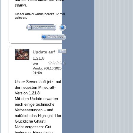
spawn
.
Dieser Artikel wurde bereits 12 mal
gelesen.
0 Kommentare
Weiterlesen
121
Update auf
1.21.8
Von
Vandug
(06.10.2025,
01:40)
Unser Server läuft jetzt auf
der neuesten Minecraft-
Version
1.21.8
!
Mit dem Update erwarten
euch einige technische
Verbesserungen – und
natürlich das Highlight: Der
Glückliche Ghast!
Nicht vergessen: Gut
hydrieren, Fliegerbrille