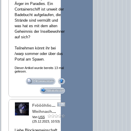
Ärger im Paradies. Ein
Containerschiff ist unweit der
Badebucht aufgelaufen, die
Strände sind vermüllt und
was hat es mit dem alten
Geheimnis der Inselbewohner
auf sich?
Teilnehmen könnt ihr bei
/warp sommer oder über das
Portal am Spawn.
Dieser Artikel wurde bereits 13 mal
gelesen.
0 Kommentare
Weiterlesen
115
Fröööhliche
Weihnachten!
Von
USS
(25.12.2023, 10:53)
Liebe Blockgemeinschaft,