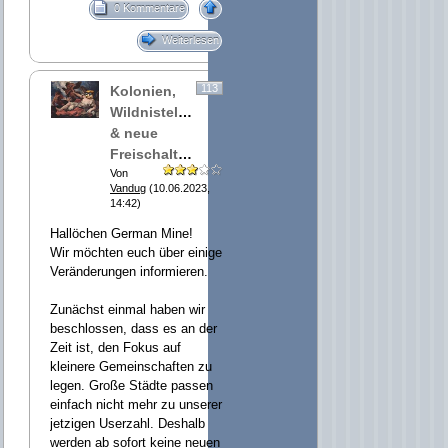
0 Kommentare
Weiterlesen
113
Kolonien,
Wildnisteleports
& neue
Freischaltung
Von
Vandug
(10.06.2023,
14:42)
Hallöchen German Mine!
Wir möchten euch über einige
Veränderungen informieren.
Zunächst einmal haben wir
beschlossen, dass es an der
Zeit ist, den Fokus auf
kleinere Gemeinschaften zu
legen. Große Städte passen
einfach nicht mehr zu unserer
jetzigen Userzahl. Deshalb
werden ab sofort keine neuen