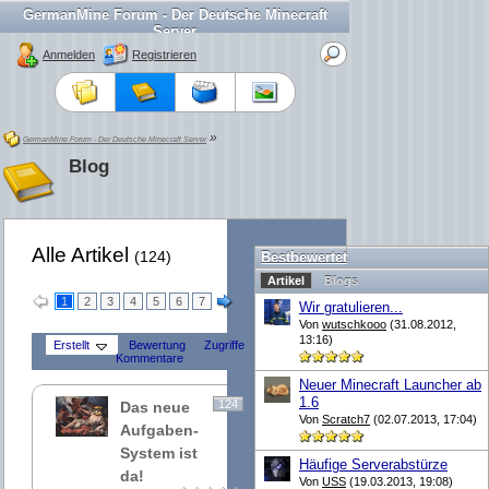
GermanMine Forum - Der Deutsche Minecraft
Server
Anmelden
Registrieren
»
GermanMine Forum - Der Deutsche Minecraft Server
Blog
Alle Artikel
(124)
Bestbewertet
Artikel
Blogs
1
2
3
4
5
6
7
Wir gratulieren...
Von
wutschkooo
(31.08.2012,
13:16)
Erstellt
Bewertung
Zugriffe
Kommentare
Neuer Minecraft Launcher ab
1.6
124
Das neue
Von
Scratch7
(02.07.2013, 17:04)
Aufgaben-
System ist
Häufige Serverabstürze
da!
Von
USS
(19.03.2013, 19:08)