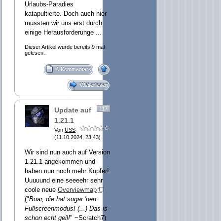
Urlaubs-Paradies
katapultierte. Doch auch hier
mussten wir uns erst durch
einige Herausforderunge ...
Dieser Artikel wurde bereits 9 mal
gelesen.
0 Kommentare
Weiterlesen
117
Update auf
1.21.1
Von
USS
(11.10.2024, 23:43)
Wir sind nun auch auf Version
1.21.1 angekommen und
haben nun noch mehr Kupfer!
Uuuuund eine seeeehr sehr
coole neue
Overviewmap
("
Boar, die hat sogar 'nen
Fullscreenmodus! (...) Das is
schon echt geil!
" ~Scratch7)