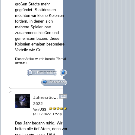
großen Städte mehr
gegründet. Stattdessen
möchten wir kleine Kolonien
fördern, in denen sich
mehrere Spieler lose
zusammenschließen und
gemeinsam bauen. Diese
Kolonien erhalten besondere
Vorteile wie Gr ...
Dieser Artikel wurde bereits 79 mal
gelesen.
3 Kommentare
Weiterlesen
112
Jahresrückblick
2022
Von
USS
(31.12.2022, 17:20)
Das Jahr begann ruhig. Wir
holten alle tief Atem, denn vor
uns lag ein –nein, DAS-