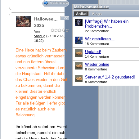
Weiterlesen
Meistkommentiert
Artikel
Blogs
122
Halloweenevent
[Umfrage] Wir haben ein
2025
Problemchen...
22 Kommentare
Von
Vandug
(27.10.2025,
Wir gratulieren...
16:22)
18 Kommentare
Eine Hexe hat beim Zaubern
Updated!
etwas gründlich vermasselt
14 Kommentare
und nun flattern überall
Wieder online
verzauberte Schweine durch
8 Kommentare
die Hauptstadt. Hilf ihr dabei,
Server auf 1.4.2 geupdated!
das Chaos wieder in den Griff
8 Kommentare
zu bekommen, damit die
kleinen Biester endlich
eingefangen werden können.
Für alle fleißigen Helfer gibt
es natürlich auch eine
Belohnung.
Ihr könnt ab sofort am Event
teilnehmen, sprecht einfach
mit der Hexe direkt bei
/warp