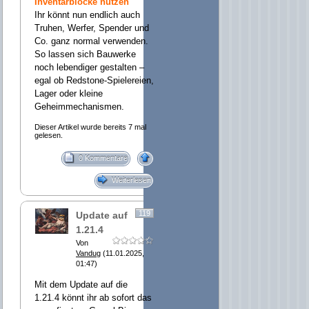
Inventarblöcke nutzen
Ihr könnt nun endlich auch
Truhen, Werfer, Spender und
Co. ganz normal verwenden.
So lassen sich Bauwerke
noch lebendiger gestalten –
egal ob Redstone-Spielereien,
Lager oder kleine
Geheimmechanismen.
Dieser Artikel wurde bereits 7 mal
gelesen.
0 Kommentare
Weiterlesen
119
Update auf
1.21.4
Von
Vandug
(11.01.2025,
01:47)
Mit dem Update auf die
1.21.4 könnt ihr ab sofort das