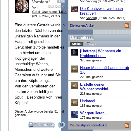
123
Vorsicht!
Von
Vandug
(06.10.2025, 01:40)
Von
Die Kreativwelt wird noch
Good_Username_Taken
kreativer!
(09.02.2026, 21:37)
Von
Vandug
(16.08.2025, 15:17)
Eine düstere Gestalt wurde in
Die letzten Artikel
den letzten Nächten von den
unzähligen Kameras in der
Meistgelesen
Hauptstadt gesichtet.
Artikel
Blogs
Gerüchten zufolge handelt es
[Umfrage] Wir haben ein
sich hierbei um einen
Problemchen...
Kopfgeldjäger, der
373 mal gelesen
unschuldige Wesen,
Neuer Minecraft Launcher ab
Menschen und weitere
1.6
Gestalten aufsucht und Sie
225 mal gelesen
um ihre Köpfe bringt.
Erstelle deinen
Von den vermissten der
Weihnachtsskin!
letzten Zeiten fehlt jede
218 mal gelesen
Spur... Besonders von Ihren
Updated!
Köpfen!
185 mal gelesen
Dieser Artikel wurde bereits 51 mal
Wir gratulieren...
gelesen.
179 mal gelesen
1 Kommentar
Die meistgelesenen Artikel