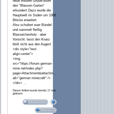
neue finstere Grusel-Biom
den "Blassen Garten"
erkunden! Dazu wurde die
Hauptwelt im Süden um 1000
Blöcke erweitert.
Also schultert euer Bündel
und sammelt fleißig
Blasseichenholz - aber
Vorsicht: lasst den Knarz
bloß nicht aus den Augen!
<div style="text-
align:center">
<img
src="https://forum.german-
mine.net/index.php?
page=Attachment&attachmentID=24602&h=e5937ee33795f75f7ef8bb
alt="german minecraft" />
</div> ...
Dieser Artikel wurde bereits 17 mal
gelesen.
0 Kommentare
Weiterlesen