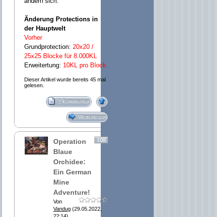
ändern sich:
Änderung Protections in
der Hauptwelt
Vorher
Grundprotection:
20x20 /
25x25 Blocke für 8.000KL
Erweitertung:
10KL pro Block
Dieser Artikel wurde bereits 45 mal
gelesen.
1 Kommentar
Weiterlesen
108
Operation
Blaue
Orchidee:
Ein German
Mine
Adventure!
Von
Vandug
(29.05.2022,
22:14)