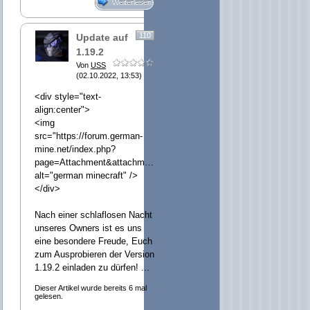
Weiterlesen
110
Update auf
1.19.2
Von
USS
(02.10.2022, 13:53)
<div style="text-
align:center">
<img
src="https://forum.german-
mine.net/index.php?
page=Attachment&attachmentID=24374&h=26c59607caf3e2f43e6df
alt="german minecraft" />
</div>
Nach einer schlaflosen Nacht
unseres Owners ist es uns
eine besondere Freude, Euch
zum Ausprobieren der Version
1.19.2 einladen zu dürfen! ...
Dieser Artikel wurde bereits 6 mal
gelesen.