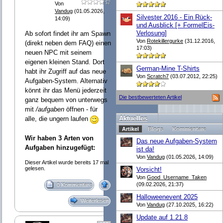
Von
Vandug
(01.05.2026,
Silvester 2016 - Ein Rück-
14:09)
und Ausblick [+ FormelEis-
Verlosung]
Ab sofort findet ihr am Spawn
Von
Rotekillergurke
(31.12.2016,
(direkt neben dem FAQ) einen
17:03)
neuen NPC mit seinem
eigenen kleinen Stand. Dort
German-Mine T-Shirts
habt ihr Zugriff auf das neue
Von
Scratch7
(03.07.2012, 22:25)
Aufgaben-System. Alternativ
könnt ihr das Menü jederzeit
Die bestbewerteten Artikel
ganz bequem von unterwegs
mit
/aufgaben
öffnen - für
Aktuelles
alle, die ungern laufen
Artikel
Blogs
Kommentare
Wir haben 3 Arten von
Das neue Aufgaben-System
Aufgaben hinzugefügt:
ist da!
Von
Vandug
(01.05.2026, 14:09)
Dieser Artikel wurde bereits 17 mal
gelesen.
Vorsicht!
Von
Good_Username_Taken
(09.02.2026, 21:37)
0 Kommentare
Halloweenevent 2025
Weiterlesen
Von
Vandug
(27.10.2025, 16:22)
Update auf 1.21.8