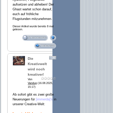
aufsetzen und abheben! Der
Ghast wartet schon darauf,
euch auf fröhliche
Flugstunden mitzunehmen.
Dieser Artikel wurde bereits 8 mal
gelesen.
0 Kommentare
Weiterlesen
120
Die
Kreativwelt
wird noch
kreativer!
Von
Vandug
(16.08.2025,
15:17)
Ab sofort gibt es zwei große
Neuerungen für
[immerda]'s
in
unserer Creative-Welt: