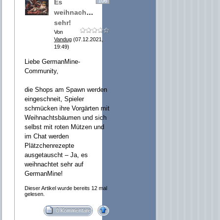
106
Es
weihnachtet
sehr!
Von
Vandug
(07.12.2021,
19:49)
Liebe GermanMine-
Community,
die Shops am Spawn werden
eingeschneit, Spieler
schmücken ihre Vorgärten mit
Weihnachtsbäumen und sich
selbst mit roten Mützen und
im Chat werden
Plätzchenrezepte
ausgetauscht – Ja, es
weihnachtet sehr auf
GermanMine!
Dieser Artikel wurde bereits 12 mal
gelesen.
0 Kommentare