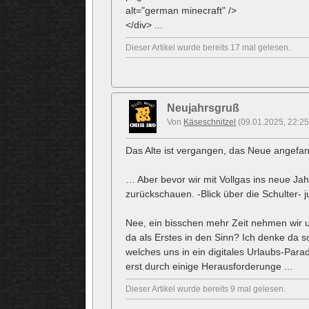
alt="german minecraft" />
</div> ...
Dieser Artikel wurde bereits 17 mal gelesen.
Neujahrsgruß
Von
Käseschnitzel
(09.01.2025, 22:25
Das Alte ist vergangen, das Neue angef
… Aber bevor wir mit Vollgas ins neue Jahr
zurückschauen. -Blick über die Schulter- j
Nee, ein bisschen mehr Zeit nehmen wir
da als Erstes in den Sinn? Ich denke da 
welches uns in ein digitales Urlaubs-Para
erst durch einige Herausforderunge ...
Dieser Artikel wurde bereits 9 mal gelesen.