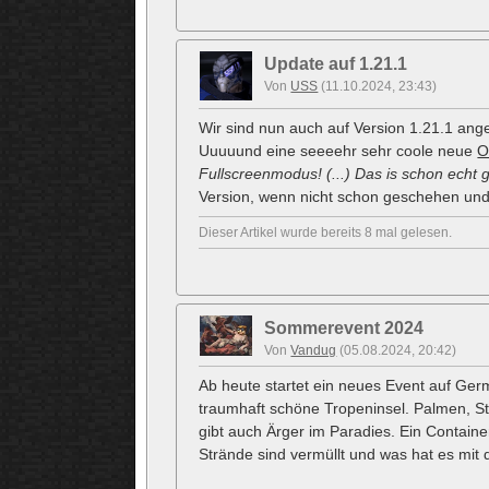
Update auf 1.21.1
Von
USS
(11.10.2024, 23:43)
Wir sind nun auch auf Version 1.21.1 a
Uuuuund eine seeeehr sehr coole neue
O
Fullscreenmodus! (...) Das is schon echt g
Version, wenn nicht schon geschehen und 
Dieser Artikel wurde bereits 8 mal gelesen.
Sommerevent 2024
Von
Vandug
(05.08.2024, 20:42)
Ab heute startet ein neues Event auf Ge
traumhaft schöne Tropeninsel. Palmen, 
gibt auch Ärger im Paradies. Ein Container
Strände sind vermüllt und was hat es mit