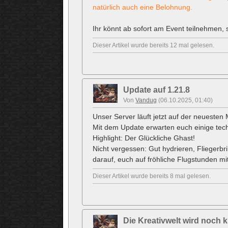
natürlich auch eine Belohnung.
Ihr könnt ab sofort am Event teilnehmen, 
Dieser Artikel wurde bereits 12 mal gelesen.
Update auf 1.21.8
Von
Vandug
(06.10.2025, 01:40)
Unser Server läuft jetzt auf der neuesten
Mit dem Update erwarten euch einige tec
Highlight: Der Glückliche Ghast!
Nicht vergessen: Gut hydrieren, Fliegerb
darauf, euch auf fröhliche Flugstunden 
Dieser Artikel wurde bereits 8 mal gelesen.
Die Kreativwelt wird noch k