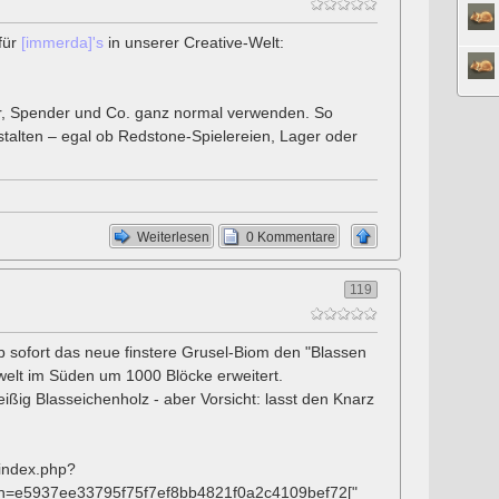
für
[immerda]'s
in unserer Creative-Welt:
er, Spender und Co. ganz normal verwenden. So
talten – egal ob Redstone-Spielereien, Lager oder
Weiterlesen
0 Kommentare
119
b sofort das neue finstere Grusel-Biom den "Blassen
elt im Süden um 1000 Blöcke erweitert.
eißig Blasseichenholz - aber Vorsicht: lasst den Knarz
/index.php?
h=e5937ee33795f75f7ef8bb4821f0a2c4109bef72["