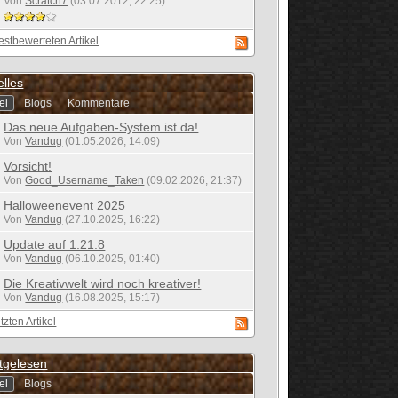
Von
Scratch7
(03.07.2012, 22:25)
estbewerteten Artikel
elles
el
Blogs
Kommentare
Das neue Aufgaben-System ist da!
Von
Vandug
(01.05.2026, 14:09)
Vorsicht!
Von
Good_Username_Taken
(09.02.2026, 21:37)
Halloweenevent 2025
Von
Vandug
(27.10.2025, 16:22)
Update auf 1.21.8
Von
Vandug
(06.10.2025, 01:40)
Die Kreativwelt wird noch kreativer!
Von
Vandug
(16.08.2025, 15:17)
tzten Artikel
tgelesen
el
Blogs