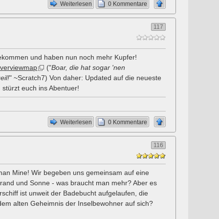
Weiterlesen
0 Kommentare
117
ngekommen und haben nun noch mehr Kupfer!
verviewmap
("
Boar, die hat sogar 'nen
eil!
" ~Scratch7) Von daher: Updated auf die neueste
stürzt euch ins Abentuer!
Weiterlesen
0 Kommentare
116
rman Mine! Wir begeben uns gemeinsam auf eine
Strand und Sonne - was braucht man mehr? Aber es
schiff ist unweit der Badebucht aufgelaufen, die
 dem alten Geheimnis der Inselbewohner auf sich?