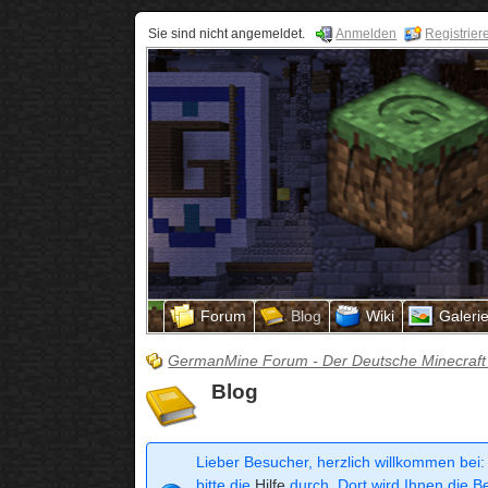
Sie sind nicht angemeldet.
Anmelden
Registrier
Forum
Blog
Wiki
Galeri
GermanMine Forum - Der Deutsche Minecraft
Blog
Lieber Besucher, herzlich willkommen bei:
bitte die
Hilfe
durch. Dort wird Ihnen die Be