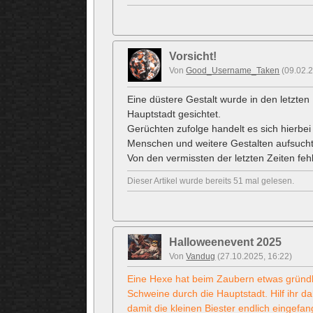
Vorsicht!
Von
Good_Username_Taken
(09.02.2
Eine düstere Gestalt wurde in den letzte
Hauptstadt gesichtet.
Gerüchten zufolge handelt es sich hierbe
Menschen und weitere Gestalten aufsucht 
Von den vermissten der letzten Zeiten feh
Dieser Artikel wurde bereits 51 mal gelesen.
Halloweenevent 2025
Von
Vandug
(27.10.2025, 16:22)
Eine Hexe hat beim Zaubern etwas gründli
Schweine durch die Hauptstadt. Hilf ihr 
damit die kleinen Biester endlich eingefan