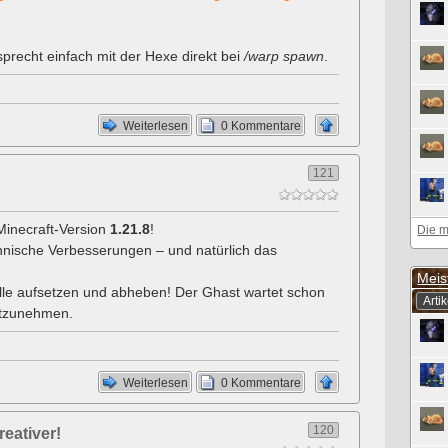
sprecht einfach mit der Hexe direkt bei
/warp spawn
.
Weiterlesen
0 Kommentare
121
 Minecraft-Version
1.21.8
!
Die m
hnische Verbesserungen – und natürlich das
Meis
rille aufsetzen und abheben! Der Ghast wartet schon
Artik
mitzunehmen.
Weiterlesen
0 Kommentare
120
reativer!