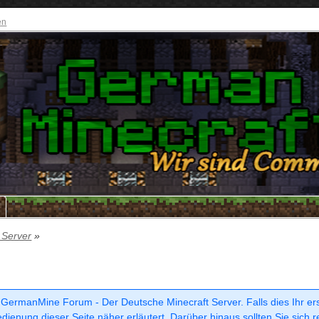
en
e
 Server
»
 GermanMine Forum - Der Deutsche Minecraft Server. Falls dies Ihr erste
dienung dieser Seite näher erläutert. Darüber hinaus sollten Sie sich r