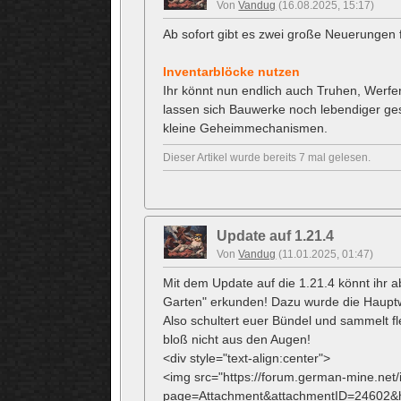
Von
Vandug
(16.08.2025, 15:17)
Ab sofort gibt es zwei große Neuerungen 
Inventarblöcke nutzen
Ihr könnt nun endlich auch Truhen, Werf
lassen sich Bauwerke noch lebendiger ges
kleine Geheimmechanismen.
Dieser Artikel wurde bereits 7 mal gelesen.
Update auf 1.21.4
Von
Vandug
(11.01.2025, 01:47)
Mit dem Update auf die 1.21.4 könnt ihr a
Garten" erkunden! Dazu wurde die Hauptw
Also schultert euer Bündel und sammelt fl
bloß nicht aus den Augen!
<div style="text-align:center">
<img src="https://forum.german-mine.net
page=Attachment&attachmentID=24602&