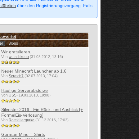
sführlich
über den Registrierungsvorgang. Falls
bewertet
el
Blogs
Wir gratulieren...
Von
wutschkooo
(31.08.2012, 13:16)
Neuer Minecraft Launcher ab 1.6
Von
Scratch7
(02.07.2013, 17:04)
Häufige Serverabstürze
Von
USS
(19.03.2013, 19:08)
Silvester 2016 - Ein Rück- und Ausblick [+
FormelEis-Verlosung]
Von
Rotekillergurke
(31.12.2016, 17:03)
German-Mine T-Shirts