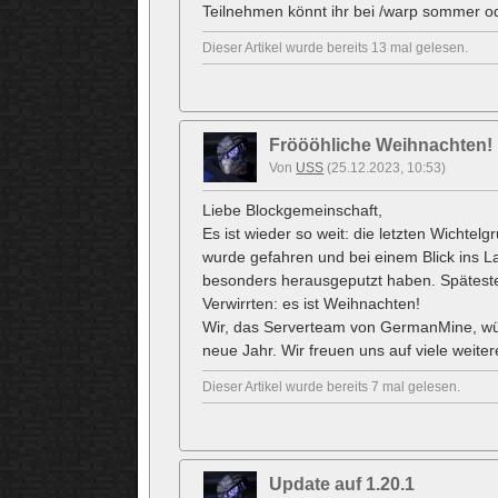
Teilnehmen könnt ihr bei /warp sommer o
Dieser Artikel wurde bereits 13 mal gelesen.
Fröööhliche Weihnachten!
Von
USS
(25.12.2023, 10:53)
Liebe Blockgemeinschaft,
Es ist wieder so weit: die letzten Wichtel
wurde gefahren und bei einem Blick ins La
besonders herausgeputzt haben. Spätesten
Verwirrten: es ist Weihnachten!
Wir, das Serverteam von GermanMine, wüns
neue Jahr. Wir freuen uns auf viele weiter
Dieser Artikel wurde bereits 7 mal gelesen.
Update auf 1.20.1