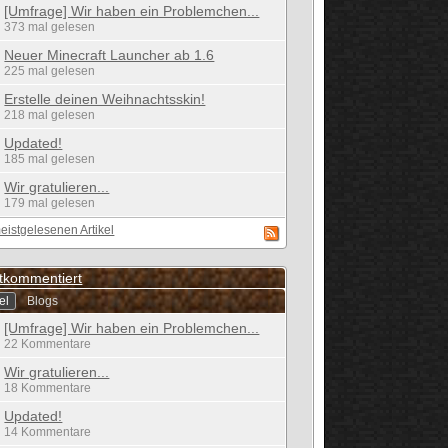
[Umfrage] Wir haben ein Problemchen...
373 mal gelesen
Neuer Minecraft Launcher ab 1.6
225 mal gelesen
Erstelle deinen Weihnachtsskin!
218 mal gelesen
Updated!
185 mal gelesen
Wir gratulieren...
179 mal gelesen
eistgelesenen Artikel
tkommentiert
el
Blogs
[Umfrage] Wir haben ein Problemchen...
22 Kommentare
Wir gratulieren...
18 Kommentare
Updated!
14 Kommentare