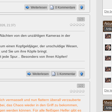
Weiterlesen
0 Kommentare
Die b
123
Aktu
026, 21:37)
Artik
n Nächten von den unzähligen Kameras in der
i um einen Kopfgeldjäger, der unschuldige Wesen,
und Sie um ihre Köpfe bringt.
lt jede Spur... Besonders von Ihren Köpfen!
Weiterlesen
1 Kommentar
122
Die le
ch vermasselt und nun flattern überall verzauberte
Meis
dabei, das Chaos wieder in den Griff zu bekommen,
Artik
gen werden können. Für alle fleißigen Helfer gibt es