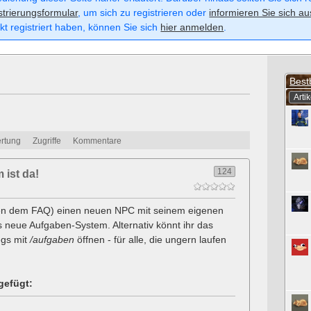
strierungsformular
, um sich zu registrieren oder
informieren Sie sich au
kt registriert haben, können Sie sich
hier anmelden
.
Best
Artik
rtung
Zugriffe
Kommentare
124
ist da!
eben dem FAQ) einen neuen NPC mit seinem eigenen
as neue Aufgaben-System. Alternativ könnt ihr das
egs mit
/aufgaben
öffnen - für alle, die ungern laufen
gefügt: