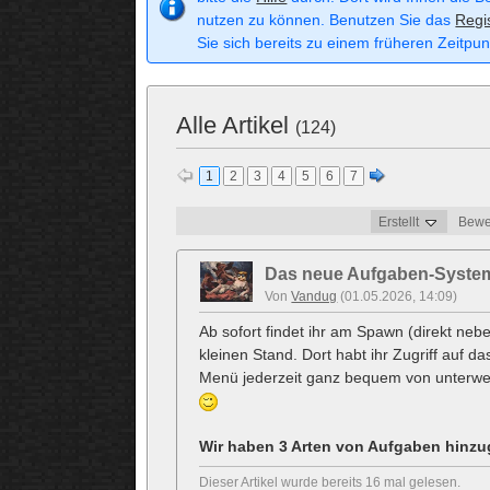
nutzen zu können. Benutzen Sie das
Regi
Sie sich bereits zu einem früheren Zeitpun
Alle Artikel
(124)
1
2
3
4
5
6
7
Erstellt
Bewe
Das neue Aufgaben-System 
Von
Vandug
(01.05.2026, 14:09)
Ab sofort findet ihr am Spawn (direkt n
kleinen Stand. Dort habt ihr Zugriff auf d
Menü jederzeit ganz bequem von unterw
Wir haben 3 Arten von Aufgaben hinzu
Dieser Artikel wurde bereits 16 mal gelesen.