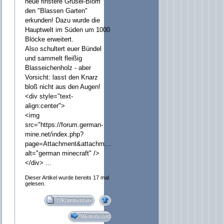
neue finstere Grusel-Biom
den "Blassen Garten"
erkunden! Dazu wurde die
Hauptwelt im Süden um 1000
Blöcke erweitert.
Also schultert euer Bündel
und sammelt fleißig
Blasseichenholz - aber
Vorsicht: lasst den Knarz
bloß nicht aus den Augen!
<div style="text-
align:center">
<img
src="https://forum.german-
mine.net/index.php?
page=Attachment&attachmentID=24602&h=e5937ee33795f75f7ef8bb
alt="german minecraft" />
</div> ...
Dieser Artikel wurde bereits 17 mal
gelesen.
0 Kommentare
Weiterlesen