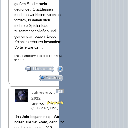
großen Städte mehr
gegründet. Stattdessen
möchten wir kleine Kolonien
fördern, in denen sich
mehrere Spieler lose
zusammenschließen und
gemeinsam bauen. Diese
Kolonien erhalten besondere
Vorteile wie Gr ...
Dieser Artikel wurde bereits 79 mal
gelesen.
3 Kommentare
Weiterlesen
112
Jahresrückblick
2022
Von
USS
(31.12.2022, 17:20)
Das Jahr begann ruhig. Wir
holten alle tief Atem, denn vor
uns lag ein –nein, DAS-