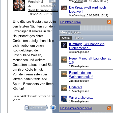
123
Vorsicht!
Von
Vandug
(06.10.2025, 01:40)
Von
Die Kreativwelt wird noch
Good_Username_Taken
kreativer!
(09.02.2026, 21:37)
Von
Vandug
(16.08.2025, 15:17)
Eine düstere Gestalt wurde in
Die letzten Artikel
den letzten Nächten von den
unzähligen Kameras in der
Meistgelesen
Hauptstadt gesichtet.
Artikel
Blogs
Gerüchten zufolge handelt es
[Umfrage] Wir haben ein
sich hierbei um einen
Problemchen...
Kopfgeldjäger, der
373 mal gelesen
unschuldige Wesen,
Neuer Minecraft Launcher ab
Menschen und weitere
1.6
Gestalten aufsucht und Sie
225 mal gelesen
um ihre Köpfe bringt.
Erstelle deinen
Von den vermissten der
Weihnachtsskin!
letzten Zeiten fehlt jede
218 mal gelesen
Spur... Besonders von Ihren
Updated!
Köpfen!
185 mal gelesen
Dieser Artikel wurde bereits 51 mal
Wir gratulieren...
gelesen.
179 mal gelesen
1 Kommentar
Die meistgelesenen Artikel