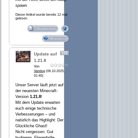
spawn
.
Dieser Artikel wurde bereits 12 mal
gelesen.
0 Kommentare
Weiterlesen
121
Update auf
1.21.8
Von
Vandug
(06.10.2025,
01:40)
Unser Server läuft jetzt auf
der neuesten Minecraft-
Version
1.21.8
!
Mit dem Update erwarten
euch einige technische
Verbesserungen – und
natürlich das Highlight: Der
Glückliche Ghast!
Nicht vergessen: Gut
hydrieren, Fliegerbrille