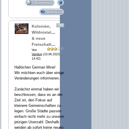
0 Kommentare
Weiterlesen
113
Kolonien,
Wildnisteleports
& neue
Freischaltung
Von
Vandug
(10.06.2023,
14:42)
Hallöchen German Mine!
Wir möchten euch über einige
Veränderungen informieren.
Zunächst einmal haben wir
beschlossen, dass es an der
Zeit ist, den Fokus auf
kleinere Gemeinschaften zu
legen. Große Städte passen
einfach nicht mehr zu unserer
jetzigen Userzahl. Deshalb
werden ab sofort keine neuen