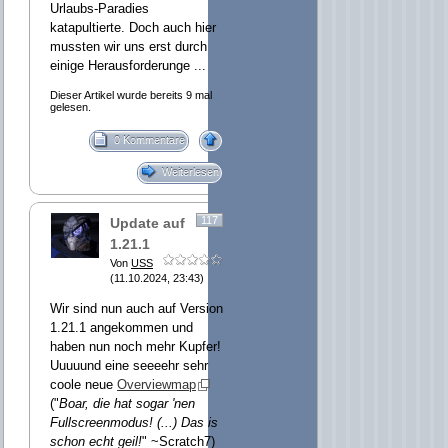
Urlaubs-Paradies
katapultierte. Doch auch hier
mussten wir uns erst durch
einige Herausforderunge ...
Dieser Artikel wurde bereits 9 mal
gelesen.
0 Kommentare
Weiterlesen
117
Update auf
1.21.1
Von
USS
(11.10.2024, 23:43)
Wir sind nun auch auf Version
1.21.1 angekommen und
haben nun noch mehr Kupfer!
Uuuuund eine seeeehr sehr
coole neue
Overviewmap
("
Boar, die hat sogar 'nen
Fullscreenmodus! (...) Das is
schon echt geil!
" ~Scratch7)