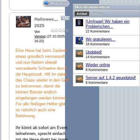
Weiterlesen
Meistkommentiert
Artikel
Blogs
122
Halloweenevent
[Umfrage] Wir haben ein
2025
Problemchen...
22 Kommentare
Von
Vandug
(27.10.2025,
Wir gratulieren...
16:22)
18 Kommentare
Eine Hexe hat beim Zaubern
Updated!
etwas gründlich vermasselt
14 Kommentare
und nun flattern überall
Wieder online
verzauberte Schweine durch
8 Kommentare
die Hauptstadt. Hilf ihr dabei,
Server auf 1.4.2 geupdated!
das Chaos wieder in den Griff
8 Kommentare
zu bekommen, damit die
kleinen Biester endlich
eingefangen werden können.
Für alle fleißigen Helfer gibt
es natürlich auch eine
Belohnung.
Ihr könnt ab sofort am Event
teilnehmen, sprecht einfach
mit der Hexe direkt bei
/warp