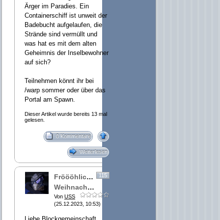
Ärger im Paradies. Ein
Containerschiff ist unweit der
Badebucht aufgelaufen, die
Strände sind vermüllt und
was hat es mit dem alten
Geheimnis der Inselbewohner
auf sich?
Teilnehmen könnt ihr bei
/warp sommer oder über das
Portal am Spawn.
Dieser Artikel wurde bereits 13 mal
gelesen.
0 Kommentare
Weiterlesen
115
Fröööhliche
Weihnachten!
Von
USS
(25.12.2023, 10:53)
Liebe Blockgemeinschaft,