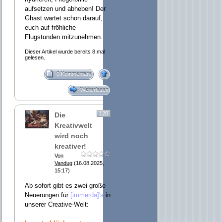
aufsetzen und abheben! Der
Ghast wartet schon darauf,
euch auf fröhliche
Flugstunden mitzunehmen.
Dieser Artikel wurde bereits 8 mal
gelesen.
0 Kommentare
Weiterlesen
120
Die
Kreativwelt
wird noch
kreativer!
Von
Vandug
(16.08.2025,
15:17)
Ab sofort gibt es zwei große
Neuerungen für
[immerda]'s
in
unserer Creative-Welt: