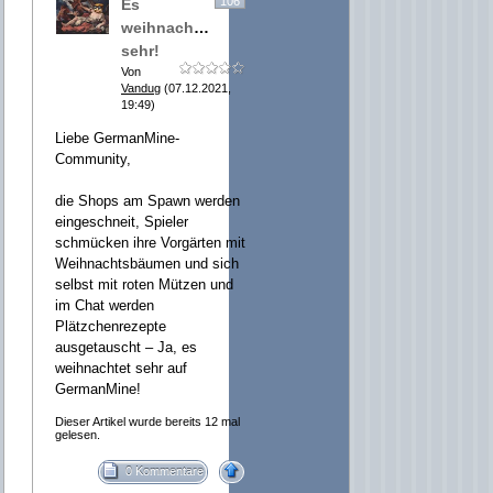
106
Es
weihnachtet
sehr!
Von
Vandug
(07.12.2021,
19:49)
Liebe GermanMine-
Community,
die Shops am Spawn werden
eingeschneit, Spieler
schmücken ihre Vorgärten mit
Weihnachtsbäumen und sich
selbst mit roten Mützen und
im Chat werden
Plätzchenrezepte
ausgetauscht – Ja, es
weihnachtet sehr auf
GermanMine!
Dieser Artikel wurde bereits 12 mal
gelesen.
0 Kommentare