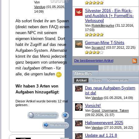
Von
Vandug
(01.05.2026,
Silvester 2016 - Ein Rück-
14:09)
und Ausblick [+ FormelEis-
Verlosung]
Ab sofort findet ihr am Spawn
Von
Rotekillergurke
(31.12.2016,
(direkt neben dem FAQ) einen
17:03)
neuen NPC mit seinem
eigenen kleinen Stand. Dort
German-Mine T-Shirts
habt ihr Zugriff auf das neue
Von
Scratch7
(03.07.2012, 22:25)
Aufgaben-System. Alternativ
könnt ihr das Menü jederzeit
Die bestbewerteten Artikel
ganz bequem von unterwegs
mit
/aufgaben
öffnen - für
Aktuelles
alle, die ungern laufen
Artikel
Blogs
Kommentare
Wir haben 3 Arten von
Das neue Aufgaben-System
Aufgaben hinzugefügt:
ist da!
Von
Vandug
(01.05.2026, 14:09)
Dieser Artikel wurde bereits 12 mal
gelesen.
Vorsicht!
Von
Good_Username_Taken
(09.02.2026, 21:37)
0 Kommentare
Halloweenevent 2025
Weiterlesen
Von
Vandug
(27.10.2025, 16:22)
Update auf 1.21.8