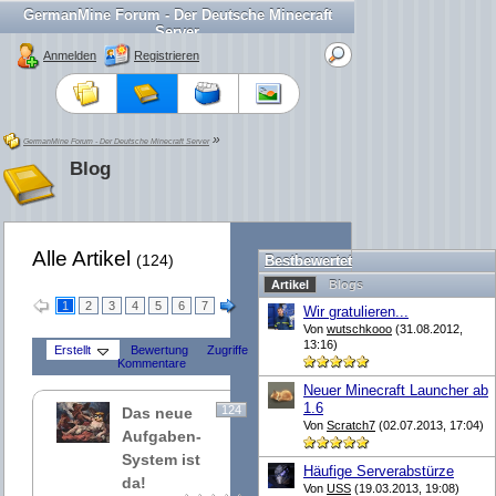
GermanMine Forum - Der Deutsche Minecraft
Server
Anmelden
Registrieren
»
GermanMine Forum - Der Deutsche Minecraft Server
Blog
Alle Artikel
(124)
Bestbewertet
Artikel
Blogs
1
2
3
4
5
6
7
Wir gratulieren...
Von
wutschkooo
(31.08.2012,
13:16)
Erstellt
Bewertung
Zugriffe
Kommentare
Neuer Minecraft Launcher ab
1.6
124
Das neue
Von
Scratch7
(02.07.2013, 17:04)
Aufgaben-
System ist
Häufige Serverabstürze
da!
Von
USS
(19.03.2013, 19:08)