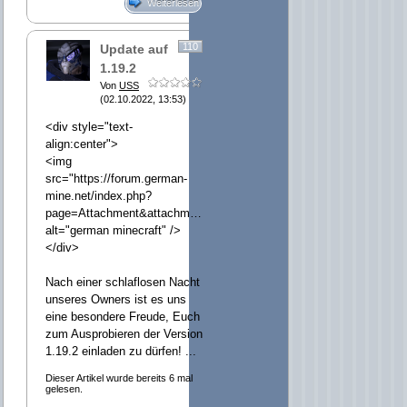
Weiterlesen
110
Update auf
1.19.2
Von
USS
(02.10.2022, 13:53)
<div style="text-
align:center">
<img
src="https://forum.german-
mine.net/index.php?
page=Attachment&attachmentID=24374&h=26c59607caf3e2f43e6df
alt="german minecraft" />
</div>
Nach einer schlaflosen Nacht
unseres Owners ist es uns
eine besondere Freude, Euch
zum Ausprobieren der Version
1.19.2 einladen zu dürfen! ...
Dieser Artikel wurde bereits 6 mal
gelesen.