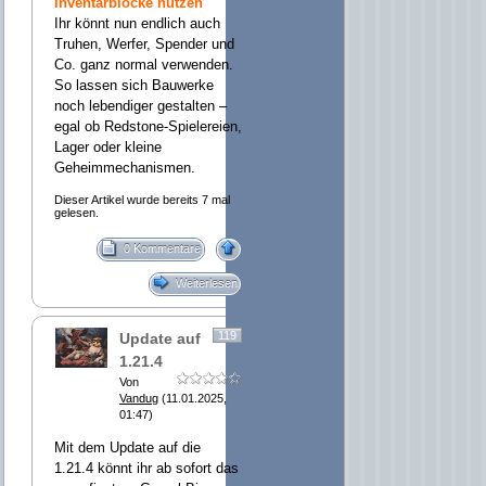
Inventarblöcke nutzen
Ihr könnt nun endlich auch
Truhen, Werfer, Spender und
Co. ganz normal verwenden.
So lassen sich Bauwerke
noch lebendiger gestalten –
egal ob Redstone-Spielereien,
Lager oder kleine
Geheimmechanismen.
Dieser Artikel wurde bereits 7 mal
gelesen.
0 Kommentare
Weiterlesen
119
Update auf
1.21.4
Von
Vandug
(11.01.2025,
01:47)
Mit dem Update auf die
1.21.4 könnt ihr ab sofort das