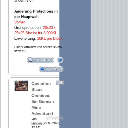
ändern sich:
Änderung Protections in
der Hauptwelt
Vorher
Grundprotection:
20x20 /
25x25 Blocke für 8.000KL
Erweitertung:
10KL pro Block
Dieser Artikel wurde bereits 45 mal
gelesen.
1 Kommentar
Weiterlesen
108
Operation
Blaue
Orchidee:
Ein German
Mine
Adventure!
Von
Vandug
(29.05.2022,
22:14)