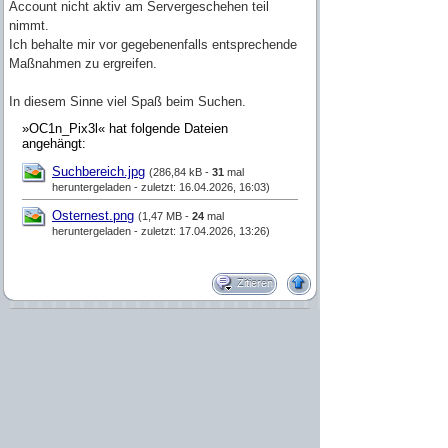
Account nicht aktiv am Servergeschehen teil
nimmt.
Ich behalte mir vor gegebenenfalls entsprechende
Maßnahmen zu ergreifen.
In diesem Sinne viel Spaß beim Suchen.
»OC1n_Pix3l« hat folgende Dateien
angehängt:
Suchbereich.jpg
(286,84 kB -
31
mal
heruntergeladen - zuletzt: 16.04.2026, 16:03)
Osternest.png
(1,47 MB -
24
mal
heruntergeladen - zuletzt: 17.04.2026, 13:26)
Zitieren
Vandug
Beiträge: 545
Minecraftname: Vandug
Volltr0ttlfailbobarchitekt of DOOM!
Herkunft: Sachsen-Anhalt
2
15.04.2026, 22:48
Falls euch noch ein Teil des Osterküken-Bilds fehlt: