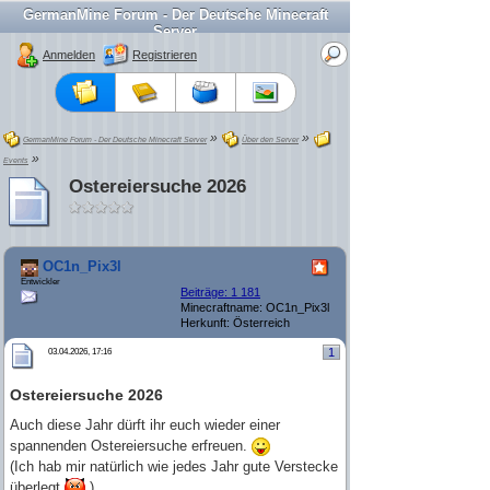
GermanMine Forum - Der Deutsche Minecraft
Server
Anmelden
Registrieren
»
»
GermanMine Forum - Der Deutsche Minecraft Server
Über den Server
»
Events
Ostereiersuche 2026
OC1n_Pix3l
Entwickler
Beiträge: 1 181
Minecraftname: OC1n_Pix3l
Herkunft: Österreich
1
03.04.2026, 17:16
Ostereiersuche 2026
Auch diese Jahr dürft ihr euch wieder einer
spannenden Ostereiersuche erfreuen.
(Ich hab mir natürlich wie jedes Jahr gute Verstecke
überlegt
)