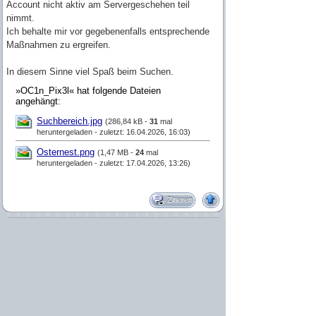
Account nicht aktiv am Servergeschehen teil
nimmt.
Ich behalte mir vor gegebenenfalls entsprechende
Maßnahmen zu ergreifen.
In diesem Sinne viel Spaß beim Suchen.
»OC1n_Pix3l« hat folgende Dateien
angehängt:
Suchbereich.jpg
(286,84 kB -
31
mal
heruntergeladen - zuletzt: 16.04.2026, 16:03)
Osternest.png
(1,47 MB -
24
mal
heruntergeladen - zuletzt: 17.04.2026, 13:26)
Zitieren
Vandug
Beiträge: 545
Minecraftname: Vandug
Volltr0ttlfailbobarchitekt of DOOM!
Herkunft: Sachsen-Anhalt
2
15.04.2026, 22:48
Falls euch noch ein Teil des Osterküken-Bilds fehlt: