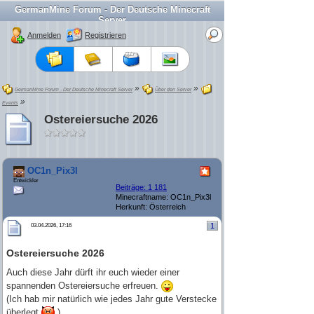
GermanMine Forum - Der Deutsche Minecraft
Server
Anmelden
Registrieren
»
»
GermanMine Forum - Der Deutsche Minecraft Server
Über den Server
»
Events
Ostereiersuche 2026
OC1n_Pix3l
Entwickler
Beiträge: 1 181
Minecraftname: OC1n_Pix3l
Herkunft: Österreich
1
03.04.2026, 17:16
Ostereiersuche 2026
Auch diese Jahr dürft ihr euch wieder einer
spannenden Ostereiersuche erfreuen.
(Ich hab mir natürlich wie jedes Jahr gute Verstecke
überlegt
)