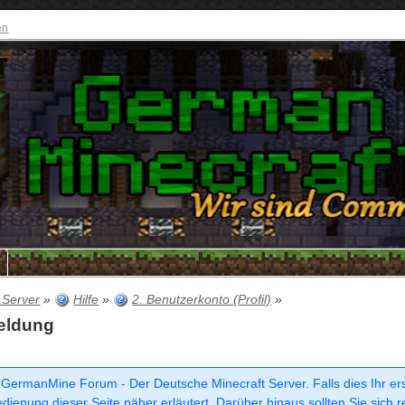
en
e
 Server
»
Hilfe
»
2. Benutzerkonto (Profil)
»
meldung
 GermanMine Forum - Der Deutsche Minecraft Server. Falls dies Ihr erste
dienung dieser Seite näher erläutert. Darüber hinaus sollten Sie sich r