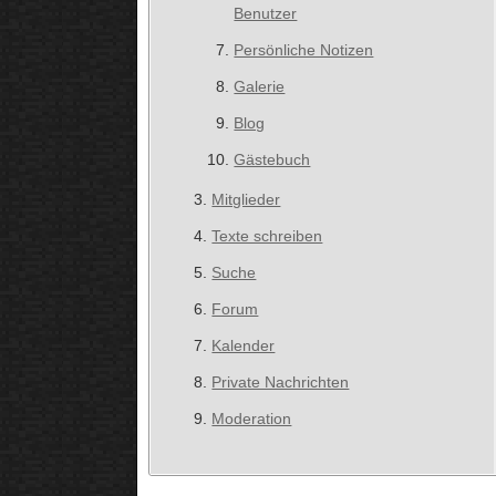
Benutzer
Persönliche Notizen
Galerie
Blog
Gästebuch
Mitglieder
Texte schreiben
Suche
Forum
Kalender
Private Nachrichten
Moderation