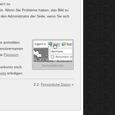
tern zu
ein. Wenn Sie Probleme haben, das Bild zu
 den Administrator der Seite, wenn Sie sich
te anmelden.
Benutzernamen
die
Passwort
Anmeldefenster
zerkonto noch
eite
erledigen.
2.2.
Persönliche Daten
»