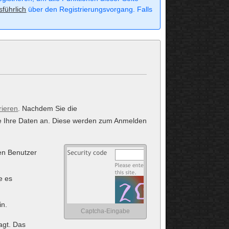
sführlich
über den Registrierungsvorgang. Falls
rieren
. Nachdem Sie die
tte Ihre Daten an. Diese werden zum Anmelden
en Benutzer
e es
in.
Captcha-Eingabe
agt. Das