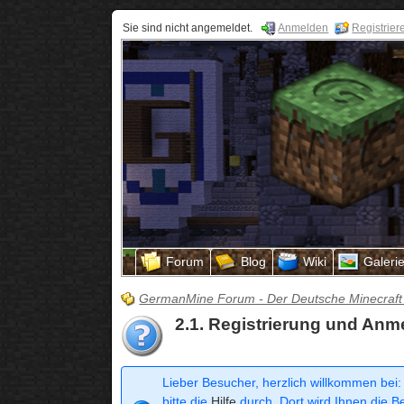
Sie sind nicht angemeldet.
Anmelden
Registrier
Forum
Blog
Wiki
Galeri
GermanMine Forum - Der Deutsche Minecraft
2.1. Registrierung und An
Lieber Besucher, herzlich willkommen bei:
bitte die
Hilfe
durch. Dort wird Ihnen die Be