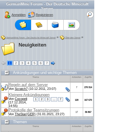
GermanMine Forum - Der Deutsche Minecraft
Server
Anmelden
Registrieren
»
»
GermanMine Forum - Der Deutsche Minecraft Server
Über den Server
Neuigkeiten
1
2
3
4
5
6
7
Ankündigungen und wichtige Themen
Thema
Antworten
Zugriffe
Regeln auf dem Server
7
270 314
Von
Scratch7
(10.12.2011, 23:07)
Kleinere Ankündigungen
Von
Cocopeli
1
2
3
…
7
120
167 670
(17.12.2014,
14:55)
Protokolle der Teamsitzungen
17
36 867
Von
TheStar(GER)
(31.01.2021, 23:27)
Themen
Thema
Antworten
Zugriffe