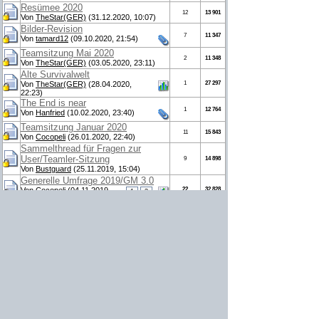
Resümee 2020
12
13 901
Von
TheStar(GER)
(31.12.2020, 10:07)
Bilder-Revision
7
11 347
Von
tamard12
(09.10.2020, 21:54)
Teamsitzung Mai 2020
2
11 348
Von
TheStar(GER)
(03.05.2020, 23:11)
Alte Survivalwelt
Von
TheStar(GER)
(28.04.2020,
1
27 297
22:23)
The End is near
1
12 764
Von
Hanfried
(10.02.2020, 23:40)
Teamsitzung Januar 2020
11
15 843
Von
Cocopeli
(26.01.2020, 22:40)
Sammelthread für Fragen zur
User/Teamler-Sitzung
9
14 898
Von
Bustguard
(25.11.2019, 15:04)
Generelle Umfrage 2019/GM 3.0
Von
Cocopeli
(04.11.2019,
22
32 828
1
2
21:06)
INFO: Fehlendes Geld!
0
11 332
Von
_LeGugu_
(06.12.2019, 09:27)
[Wichtig] Kommende
Änderungen/Neues Konzept mit
1.13
128
99 521
Von
Cocopeli
1
2
3
…
7
(23.06.2018,
14:30)
Gebäudemitnahmeregeln
3
12 015
Von
Bronwar
(24.04.2019, 09:39)
Umstiegszeitpunkt
6
14 461