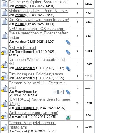
Das neue Aufgaben-System ist da!
0
11 135
Von
Vandug
(01.05.2026, 14:04)
Mobarena-Update – Perks & Level
9
4 728
Von
Vandug
(22.08.2025, 20:08)
Die Kreativwelt wird noch kreativer!
0
1 611
Von
Vandug
(16.08.2025, 15:11)
NEU: /sicherung - GS markieren,
Preise berechnen & Eigenschaften
0
3 618
ändern
Von
Vandug
(03.05.2025, 13:02)
ÄKEA informiert
Von
Rotekillergurke
(14.10.2021,
4
15 091
14:04)
Die neuen Wildnis-Teleports sind
da!
1
12 620
Von
Käseschnitzel
(10.06.2023, 13:17)
Einführung des Koloniesystems
0
13 190
Von
Käseschnitzel
(10.06.2023, 13:25)
German-Mine wird 11 - Feiert mit
uns!
30
49 486
Von
Rotekillergurke
1
2
(25.09.2022, 18:35)
[UMFRAGE] Namensideen für neue
Ränge
10
16 222
Von
Rotekillergurke
(05.07.2022, 12:07)
Weltenerweiterung (Umfrage)
1
8 640
Von
Hanfried
(12.09.2021, 22:05)
German-Mine jetzt auch auf
Instagram!
0
10 474
Von
Cocopeli
(30.07.2021, 14:23)