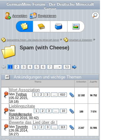
GermanMine Forum - Der Deutsche Minecraft
Server
Anmelden
Registrieren
»
»
GermanMine Forum - Der Deutsche Minecraft Server
Smalltalk & Showroom
Spam (with Cheese)
1
2
3
4
5
6
7
…
53
Ankündigungen und wichtige Themen
Thema
Antworten
Zugriffe
Wort Assoziation
Von
Typhus
1
2
3
…
610
12 182
96 752
(05.02.2015,
18:18)
Lieblingszitate
Von
1
2
3
…
10
188
7 574
Rotekillergurke
(29.12.2016, 00:42)
Bewerte das Lied über dir !
Von
Toym4n
1
2
3
…
113
2 247
31 906
(26.06.2014,
16:27)