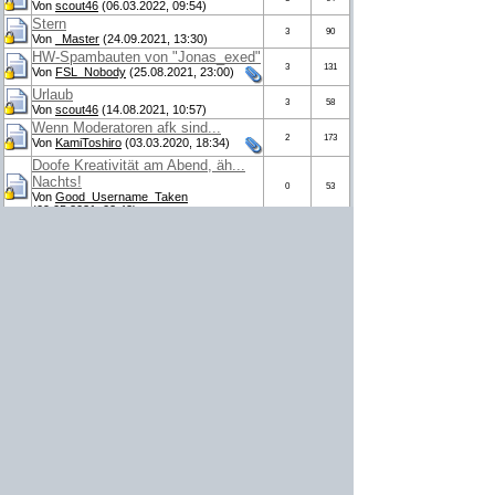
Von
scout46
(06.03.2022, 09:54)
Stern
3
90
Von
_Master
(24.09.2021, 13:30)
HW-Spambauten von "Jonas_exed"
3
131
Von
FSL_Nobody
(25.08.2021, 23:00)
Urlaub
3
58
Von
scout46
(14.08.2021, 10:57)
Wenn Moderatoren afk sind...
2
173
Von
KamiToshiro
(03.03.2020, 18:34)
Doofe Kreativität am Abend, äh...
Nachts!
0
53
Von
Good_Username_Taken
(09.05.2021, 02:42)
German Mine ists garnicht
Germans Mine!
7
158
Von
Good_Username_Taken
(01.04.2021, 12:31)
Lustige Abende?
6
187
Von
Niels_lp
(27.02.2021, 17:16)
Alles gute!
16
177
Von
Platty
(06.03.2021, 08:11)
Happy Birthday Master
12
145
Von
Platty
(27.02.2021, 11:12)
1
2
3
4
5
6
7
…
53
Sortierung & Filterung
Sortierung nach