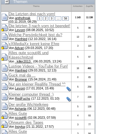
Themen
Thema
Antworten
Zugriffe
Die Letzten drei nach vorn!
Von
anthofreak
1 143
11 138
1
2
3
…
58
(03.11.2019, 08:29)
Die letzten 3 nach vorn ist beendet!
5
96
Von
Levont
(08.08.2025, 10:52)
Welche Persönlichkeit bist du?
13
271
Von
Hanfried
(12.10.2022, 16:14)
xXMediaXx kennt keine Ehre
3
119
Von
Advari
(29.03.2025, 17:20)
Alles gute scout46 und
Käseschnitzel
5
97
Von
_killer2013_
(06.03.2025, 13:24)
Lustige Videos - YouTube for Fun!
16
461
Von
Hanfried
(29.03.2021, 12:13)
Guck mal da ...
0
65
Von
Bronwar
(15.04.2024, 21:49)
Nur ein kleiner Reallife Thread ^^
5
258
Von
Levont
(17.01.2024, 15:49)
Kleiner computer thread :)
7
228
Von
RedFuchs
(17.12.2023, 01:10)
Der große Wichtelkrieg
5
138
Von
Ashariia
(06.12.2023, 00:48)
Alles Gute
4
93
Von
scout46
(02.06.2023, 07:59)
Ohrwurm des Tages
3
77
Von
Inoyka
(21.11.2022, 17:57)
Alles Gute
3
64