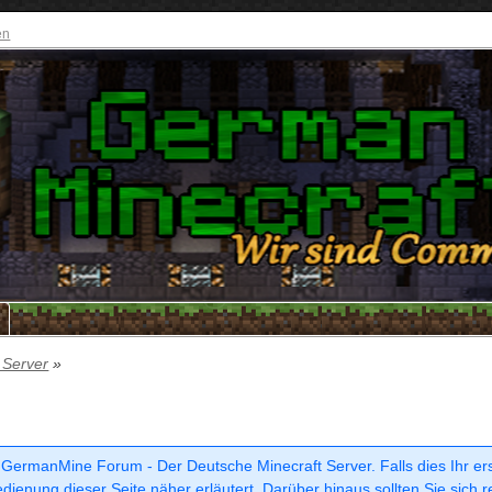
en
e
 Server
»
 GermanMine Forum - Der Deutsche Minecraft Server. Falls dies Ihr erste
dienung dieser Seite näher erläutert. Darüber hinaus sollten Sie sich r