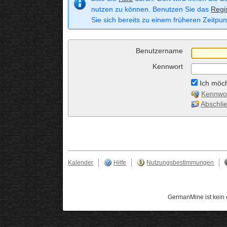
nutzen zu können. Benutzen Sie das
Regi
Sie sich bereits zu einem früheren Zeitpun
Benutzername
Kennwort
Ich möch
Kennwor
Abschli
Kalender
Hilfe
Nutzungsbestimmungen
GermanMine ist kein 