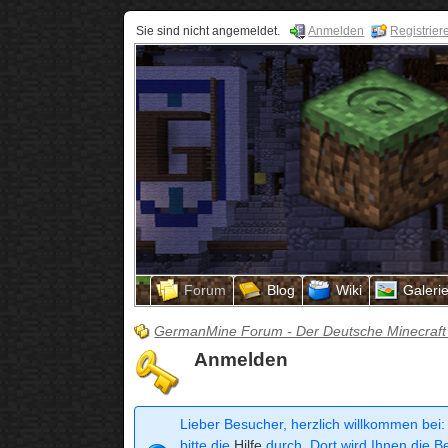
Sie sind nicht angemeldet.
Anmelden
Registrier
Forum
Blog
Wiki
Galeri
GermanMine Forum - Der Deutsche Minecraft
Anmelden
Lieber Besucher, herzlich willkommen bei:
bitte die
Hilfe
durch. Dort wird Ihnen die Be