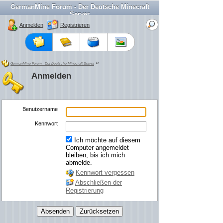
GermanMine Forum - Der Deutsche Minecraft
Server
Anmelden
Registrieren
»
GermanMine Forum - Der Deutsche Minecraft Server
Anmelden
Benutzername
Kennwort
Ich möchte auf diesem
Computer angemeldet
bleiben, bis ich mich
abmelde.
Kennwort vergessen
Abschließen der
Registrierung